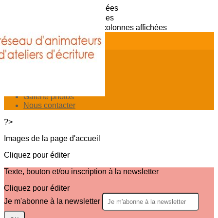
Exporter les lignes sélectionnées
Exporter toutes les colonnes
Exporter uniquement les colonnes affichées
Menu
<
>
Présentation
Notre Charte
Galerie photos
Nous contacter
?>
Images de la page d'accueil
Cliquez pour éditer
Texte, bouton et/ou inscription à la newsletter
Cliquez pour éditer
Je m'abonne à la newsletter